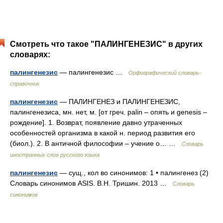
Смотреть что такое "ПАЛИНГЕНЕЗИС" в других
словарях:
палингенезис
— палингенезис …
Орфографический словарь-
справочник
палингенезис
— ПАЛИНГЕНЕЗ и ПАЛИНГЕНЕЗИС,
палингенезиса, мн. нет, м. [от греч. palin – опять и genesis –
рождение]. 1. Возврат, появление давно утраченных
особенностей организма в какой н. период развития его
(биол.). 2. В античной философии – учение о… …
Словарь
иностранных слов русского языка
палингенезис
— сущ., кол во синонимов: 1 • палингенез (2)
Словарь синонимов ASIS. В.Н. Тришин. 2013 …
Словарь
синонимов