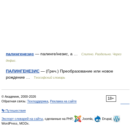
палингенезис
— палинге/незис, а …
Слитно. Раздельно. Через
дефис.
ПАЛИНГЕНЕЗИС
— (Греч.) Преобразование или новое
рождение …
Теософский словарь
© Академик, 2000-2026
18+
Обратная связь:
Техподдержка
,
Реклама на сайте
👣 Путешествия
Экспорт словарей на сайты
, сделанные на PHP,
Joomla,
Drupal,
WordPress, MODx.