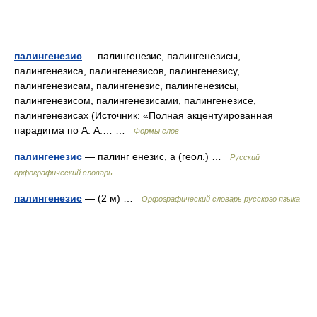
палингенезис
— палингенезис, палингенезисы,
палингенезиса, палингенезисов, палингенезису,
палингенезисам, палингенезис, палингенезисы,
палингенезисом, палингенезисами, палингенезисе,
палингенезисах (Источник: «Полная акцентуированная
парадигма по А. А.… …
Формы слов
палингенезис
— палинг енезис, а (геол.) …
Русский
орфографический словарь
палингенезис
— (2 м) …
Орфографический словарь русского языка