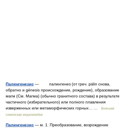
Палингенезис
— палингенез (от греч. pálin снова,
обратно и génesis происхождение, рождение), образование
магм (См. Магма) (обычно гранитного состава) в результате
частичного (избирательного) или полного плавления
изверженных или метаморфических горных… …
Большая
советская энциклопедия
Палингенезис
— м. 1. Преобразование, возрождение